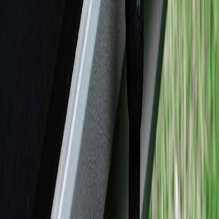
3. Pelindung bumper belakang, bukan hanya sebagai
pemanis saja, tow bar juga bisa berfungsi untuk
melindungi bumper belakang jika terjadi benturan kecil,
sehingga bumper tidak mudah rusak.
Dan itulah pembahasan mengenai fungsi dan jenis tow
bar. Jika kalian ingin melakukan perawatan supaya mobil
lebih nyaman digunakan. Kalian bisa langsung datang ke
bengkel resmi Honda terdekat atau kalian bisa booking
online melalui aplikasi Honda E-Care untuk melakukan
perawatan terhadap mobil kesayangan kalian.
Dapatkan banyak penawaran dan download brochure
untuk melihat-lihat produk mobil Honda. Simak terus
berita-berita terupdate dari Honda Outside Java di
hondaoutsidejava.co.id supaya kalian tidak ketinggalan
berita terbaru seputar Honda!
slot pulsa