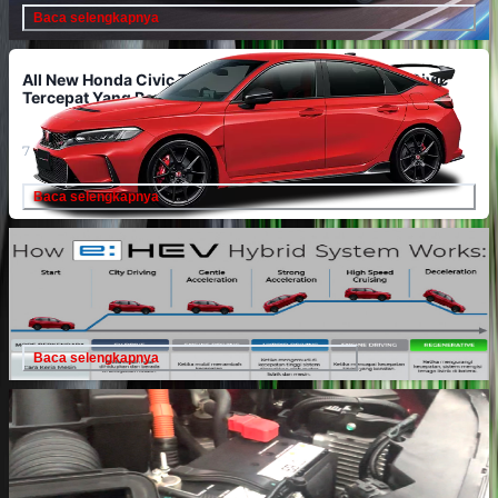
Baca selengkapnya
All New Honda Civic Type R Meluncur di Indonesia, Civic
Tercepat Yang Pernah Dibuat
7 September 2023
Baca selengkapnya
Cara kerja mesin Hybrid E: HEV Mobil Honda
4 April 2024
Baca selengkapnya
Penyebab Utama Aki Mobil Jadi Soak
23 Januari 2025