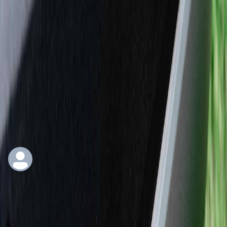
Kembali
Caption image
Ketahuilah Fungsi dan Jenis
Tow Bar Untuk Mobil!
Admin
Diposting pada
13 Mei 2024
Tags :
tips