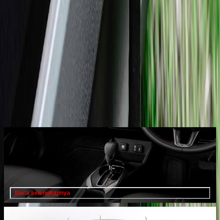
slot deposit pulsa
Bagikan Berita :
Berita Lainnya
Jenis – Jenis Transmisi Otomatis pada Mobil : Mana yang
Paling Cocok Untuk Kamu?
23 Oktober 2025
Baca selengkapnya
Honda N-BOX Jadi Mobil Minicar Terlaris di Jepang Tahun