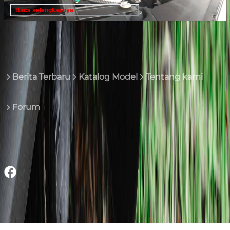
Baca selengkapnya
Beranda
Models
Honda
Berita Terbaru
Katalog Model
Tentang kami
Forum
Follow kami di media sosial
Mobil Honda