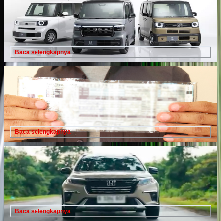
2024
10 Februari 2025
Baca selengkapnya
Cara Klaim Asuransi Kecelakaan pada PT Jasa Raharja atau
SWDKLLJ dengan Mudah dan Cepat
16 November 2024
Baca selengkapnya
Irit Banget! Segini Konsumsi BBM Honda BR-V N7X Edition
saat Mudik Jakarta-Padang
16 Mei 2024
Baca selengkapnya