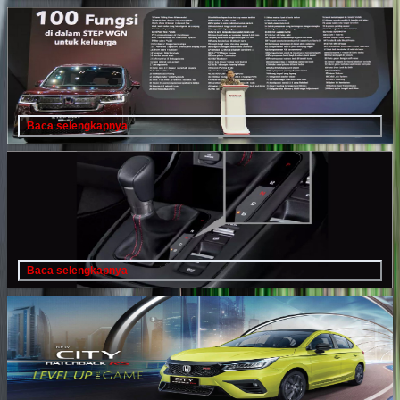
Honda Hadirkan STEP WGN e:HEV, Upper MPV Hybrid
Serbaguna dengan 100 Fungsi untuk Keluarga Modern
PART 2
30 Juli 2025
Baca selengkapnya
Yuk Kenalan Dengan Transmisi ‘B’ Pada Honda CR-V RS
e:HEV!
9 Juli 2025
Baca selengkapnya
New Honda City Hatchback RS Hadir untuk Generasi Muda
Tampil Standout dan Selalu Terkoneksi
21 Januari 2025