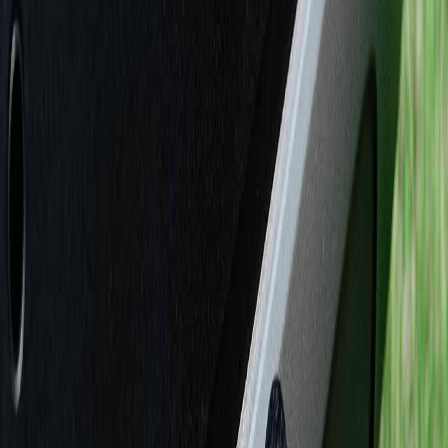
Bukan hanya anak mobil, kalian sebagai pemilik mobil
juga perlu bahan komponen yang satu ini. Tow Bar, jika
kalian sering mendengar komponen yang berikut ini,
sebenarnya itu apa sih?
Tow bar atau bumper towing merupakan komponen
pelengkap atau aksesoris yang bisa kalian tambahkan
pada mobil. Aksesoris ini biasa berbahan dasar besi dan
biasa terpasang menyatu dengan bagian belakang
rangka mobil. Namun tow bar juga memiliki beberapa
jenis seperti yang ada di bawah ini:
1. Triangular shaped system (tow bar berbentuk huruf J)
Biasa sering disebut sebagai tow bar J, karena bentuk
kaitnya menyerupai huruf J. Tow bar buatan inggris dan
jerman biasanya berbahan besi yang dicor sangat kuat
sehingga bisa digunakan untuk menarik/menderek
kendaraan. Biasa kaitnya nanti akan disambungkan ke
bagian depan mobil yang akan di derek.