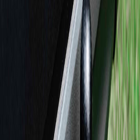
2. Tow hitch system (tow bar berbentuk bola)
Desain tow bar yang satu ini berasal dari negeri Amerika
dengan bentuknya yang khas menyerupai bola. Desain
inilah dibuat untuk menyesuaikan dengan mobil-mobil di
amerika yang mudah di derek. Untuk di Indonesia, tow
bar jenis ini cukup mudah ditemui untuk menderek
kendaraan bermuatan besar seperti trailer.
Setelah mengetahui jenisnya, adapun fungsi dari tow ba
ini adalah sebagai berikut:
1. Memperindah penampilan mobil, jika kalian
menggunakan tow bar jenis hitch pada mobil sedan atau
hatchback sehingga mobil akan terlihat garang meski
ukurannya mungil.
2. Untuk keperluan menderek, fungsi utama tow bar ini
adalah sebagai alat bantu menderek mobil.